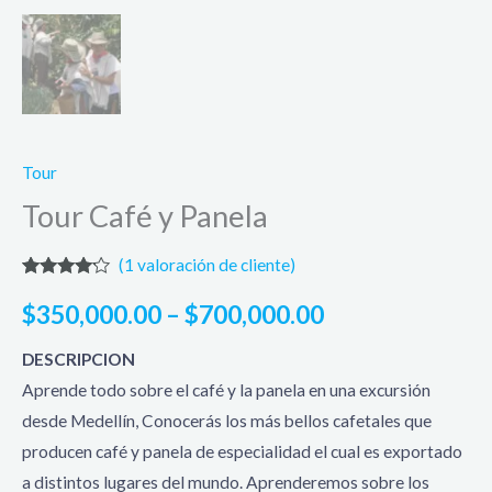
Tour
Tour Café y Panela
(
1
valoración de cliente)
Valorado
1
4.00
$
350,000.00
–
$
700,000.00
sobre 5
basado
en
DESCRIPCION
puntuación
Aprende todo sobre el café y la panela en una excursión
de cliente
desde Medellín, Conocerás los más bellos cafetales que
producen café y panela de especialidad el cual es exportado
a distintos lugares del mundo. Aprenderemos sobre los